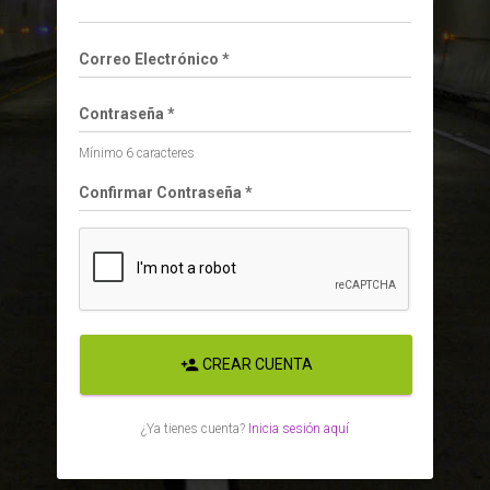
Correo Electrónico *
Contraseña *
Mínimo 6 caracteres
Confirmar Contraseña *
person_add
CREAR CUENTA
¿Ya tienes cuenta?
Inicia sesión aquí